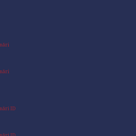
nări
nări
nări ID
nări ID