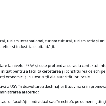
ral, turism internaţional, turism cultural, turism activ şi 
elier şi industria ospitalităţii.
re la nivelul FEAA și este profund ancorat la contextul inter
nițiat pentru a facilita cercetarea și constituirea de echipe
i economici și cu instituții ale autorităților locale.
ativă a USV în dezvoltarea destinației Bucovina și în promova
ministrarea afacerilor.
 cadrul facultăţii, individual sau în echipă, pe domenii ştiinţi