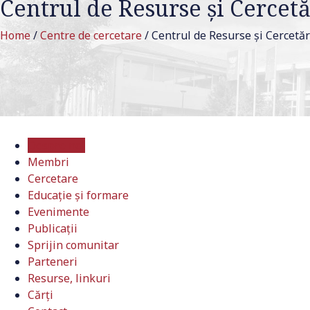
Centrul de Resurse și Cercet
Home
/
Centre de cercetare
/
Centrul de Resurse și Cercetăr
Despre noi
Membri
Cercetare
Educație și formare
Evenimente
Publicații
Sprijin comunitar
Parteneri
Resurse, linkuri
Cărți