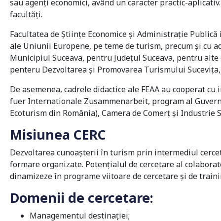
sau agenţi economici, având un caracter practic-aplicativ
facultăți.
Facultatea de Ştiinţe Economice şi Administraţie Publică in
ale Uniunii Europene, pe teme de turism, precum şi cu admi
Municipiul Suceava, pentru Județul Suceava, pentru alte 
penteru Dezvoltarea și Promovarea Turismului Sucevița, 
De asemenea, cadrele didactice ale FEAA au cooperat cu i
fuer Internationale Zusammenarbeit, program al Guvernu
Ecoturism din România), Camera de Comerț și Industrie S
Misiunea CERC
Dezvoltarea cunoașterii în turism prin intermediul cercetă
formare organizate. Potenţialul de cercetare al colaborato
dinamizeze în programe viitoare de cercetare și de traini
Domenii de cercetare:
Managementul destinației;