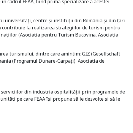
în cadrul FEAA, fiind prima specializare a acestei
 universităţi, centre şi instituţii din România şi din ţări
ă contribuie la realizarea strategiilor de turism pentru
națiilor (Asociația pentru Turism Bucovina, Asociația
rea turismului, dintre care amintim: GIZ (Gesellschaft
ania (Programul Dunare-Carpați), Asociația de
serviciilor din industria ospitalității prin programele de
unităţi pe care FEAA îşi propune să le dezvolte şi să le