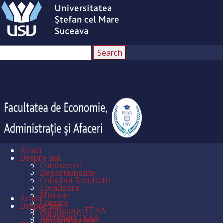
Acasă
Despre noi
Conducere
Departamente
Consiliul Facultății
Localizare
Misiune
Acasă
Comisii
Despre noi
Documente FEAA
Conducere
Parteneri FEAA
Departamente