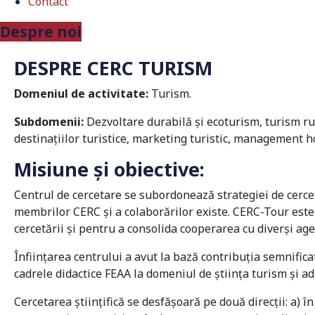
Contact
Despre noi
DESPRE CERC TURISM
Domeniul de activitate:
Turism.
Subdomenii:
Dezvoltare durabilă şi ecoturism, turism ru
destinaţiilor turistice, marketing turistic, management hot
Misiune și obiective:
Centrul de cercetare se subordonează strategiei de cerceta
membrilor CERC și a colaborărilor existe. CERC-Tour este i
cercetării și pentru a consolida cooperarea cu diverși agenț
Înființarea centrului a avut la bază contribuția semnific
cadrele didactice FEAA la domeniul de știința turism și ad
Cercetarea ştiinţifică se desfăşoară pe două direcţii: a) în