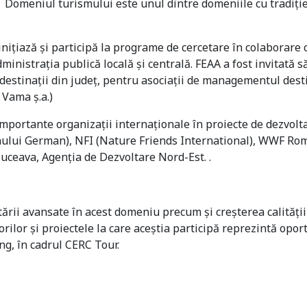
. Domeniul turismului este unul dintre domeniile cu tradiție 
iţiază şi participă la programe de cercetare în colaborare cu
nistraţia publică locală şi centrală. FEAA a fost invitată s
destinații din județ, pentru asociații de managementul desti
Vama ș.a.)
mportante organizații internaționale în proiecte de dezvolta
lui German), NFI (Nature Friends International), WWF Rom
uceava, Agenția de Dezvoltare Nord-Est. .
rii avansate în acest domeniu precum și creșterea calității 
rilor şi proiectele la care aceştia participă reprezintă oport
ng, în cadrul CERC Tour.