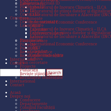
Biblioteca digitală ID
Laboratoare
Platforma ID
Laboratorul de Inovare Climatică – ILCA
Orar ID
Laboratorul de știința datelor și digitaliza
Contact ID
Laboratorul de Incubare a Afacerilor (IN
Cercetare
Evenimente
Centre de cercetare
International Economic Conference
Laboratoare
ONEF
Laboratorul de Inovare Climatică – ILCA
Calendar
Laboratorul de știința datelor și digitaliza
Conference alerts
Laboratorul de Incubare a Afacerilor (IN
Arhiva
Evenimente
Plan cercetare
International Economic Conference
Proiecte
ONEF
Publicații
Calendar
Reviste științifice
Conference alerts
Rezultatele studenților
Arhiva
International
Plan cercetare
Contact
Proiecte
Publicații
Reviste științifice
Rezultatele studenților
International
Contact
Acasă
Despre noi
Conducere
Departamente
Consiliul Facultății