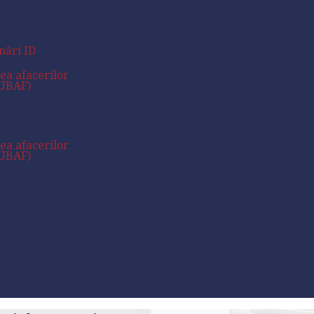
nări ID
rea afacerilor
CUBAF)
rea afacerilor
CUBAF)