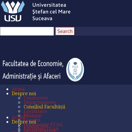
Acasă
Despre noi
Conducere
Departamente
Consiliul Facultății
Localizare
Misiune
Acasă
Comisii
Despre noi
Documente FEAA
Conducere
Parteneri FEAA
Departamente