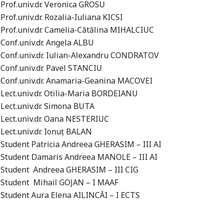
Prof.univ.dr. Veronica GROSU
Prof.univ.dr. Rozalia-Iuliana KICSI
Prof.univ.dr. Camelia-Cătălina MIHALCIUC
Conf.univ.dr. Angela ALBU
Conf.univ.dr.
Iulian-Alexandru CONDRATOV
Conf.univ.dr.
Pavel STANCIU
Conf.univ.dr. Anamaria-Geanina MACOVEI
Lect.univ.dr. Otilia-Maria BORDEIANU
Lect.univ.dr. Simona BUTA
Lect.univ.dr. Oana NESTERIUC
Lect.univ.dr. Ionuţ BALAN
Student Patricia Andreea GHERASIM – III AI
Student Damaris Andreea MANOLE – III AI
Student Andreea GHERASIM – III CIG
Student Mihail GOJAN – I MAAF
Student Aura Elena AILINCĂI – I ECTS