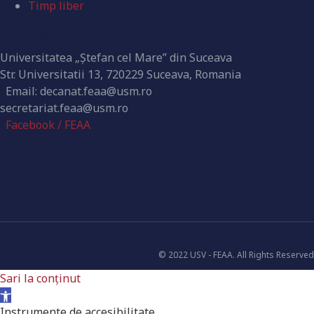
Timp liber
Contact
Universitatea „Ștefan cel Mare” din Suceava
Str. Universitatii 13, 720229 Suceava, Romania
Email: decanat.feaa@usm.ro
secretariat.feaa@usm.ro
Facebook / FEAA
© 2022 USV - FEAA. All Rights Reserved
Sari la conținut
Deschide bara de unelte
Instrumente de accesibilitate