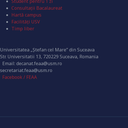
Student pentru 1 zi
Consultații Bacalaureat
Hartă campus
Facilități USV
Timp liber
Contact
Universitatea „Ștefan cel Mare” din Suceava
Str. Universitatii 13, 720229 Suceava, Romania
Email: decanat.feaa@usm.ro
secretariat.feaa@usm.ro
Facebook / FEAA