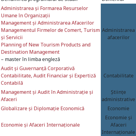
Administrarea și Formarea Resurselor
Umane în Organizații
Management și Administrarea Afacerilor
Managementul Firmelor de Comert, Turism
Administrarea
și Servicii
afacerilor
Planning of New Tourism Products and
Destination Management
– master în limba englez
ă
Audit și Guvernanță Corporativă
Contabilitate, Audit Financiar și Expertiză
Contabilitate
Contabilă
Management și Audit în Administrație și
Științe
Afaceri
administrative
Globalizare și Diplomație Economică
Economie
Economie și
Economie și Afaceri Internaționale
Afaceri
Internaționale