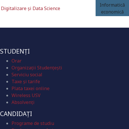
Informatică
Digitalizare și Data Science
economică
STUDENȚI
Orar
Organizaţii Studenţeşti
Serviciu social
Taxe și tarife
Plata taxei online
Wireless USV
Absolvenţi
CANDIDAȚI
Programe de studiu