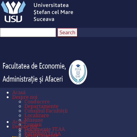
Acasă
Despre noi
Conducere
Departamente
Consiliul Facultății
Localizare
Misiune
Acasă
Comisii
Despre noi
Documente FEAA
Conducere
Parteneri FEAA
Departamente