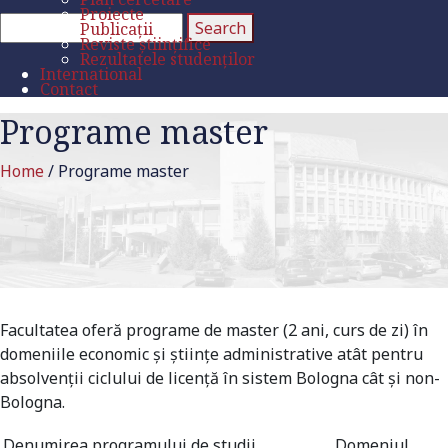
Proiecte
Publicații
Reviste științifice
Rezultatele studenților
International
Contact
Programe master
Home
/
Programe master
Facultatea oferă programe de master (2 ani, curs de zi) în
domeniile economic și științe administrative atât pentru
absolvenții ciclului de licență în sistem Bologna cât și non-
Bologna.
Denumirea programului de studii
Domeniul