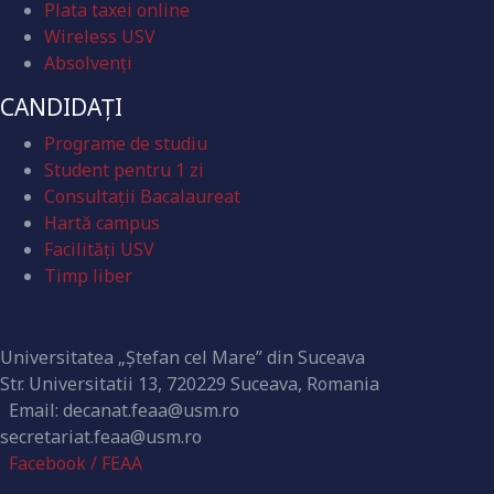
Plata taxei online
Wireless USV
Absolvenţi
CANDIDAȚI
Programe de studiu
Student pentru 1 zi
Consultații Bacalaureat
Hartă campus
Facilități USV
Timp liber
Contact
Universitatea „Ștefan cel Mare” din Suceava
Str. Universitatii 13, 720229 Suceava, Romania
Email: decanat.feaa@usm.ro
secretariat.feaa@usm.ro
Facebook / FEAA