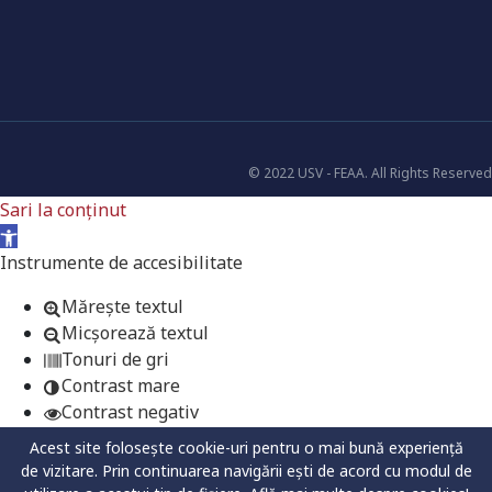
© 2022 USV - FEAA. All Rights Reserved
Sari la conținut
Deschide bara de unelte
Instrumente de accesibilitate
Mărește textul
Micșorează textul
Tonuri de gri
Contrast mare
Contrast negativ
Fundal luminos
Acest site folosește cookie-uri pentru o mai bună experiență
Legături subliniate
de vizitare. Prin continuarea navigării ești de acord cu modul de
Font lizibil