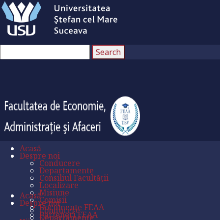
Acasă
Despre noi
Conducere
Departamente
Consiliul Facultății
Localizare
Misiune
Acasă
Comisii
Despre noi
Documente FEAA
Conducere
Parteneri FEAA
Departamente