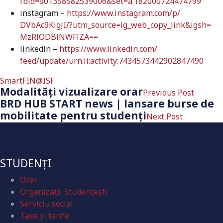
fbid=901358582539006&
set=a.182000724474799
instagram –
https://www.instagram.com/p/
DVbAc9KigJI/?utm_source=ig_
web_copy_link&igsh=
MzRlODBiNWFlZA==
linkedin –
https://www.linkedin.com/
feed/update/urn:li:activity:
7434573442902847490
SmartFIN@ISF
Modalităţi vizualizare orar
Previous Post
BRD HUB START news | lansare burse de
mobilitate pentru studenți
Next Post
STUDENȚI
Orar
Organizaţii Studenţeşti
Serviciu social
Taxe și tarife