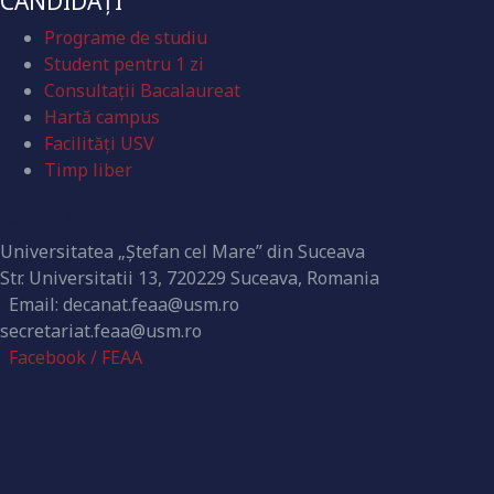
CANDIDAȚI
Programe de studiu
Student pentru 1 zi
Consultații Bacalaureat
Hartă campus
Facilități USV
Timp liber
Contact
Universitatea „Ștefan cel Mare” din Suceava
Str. Universitatii 13, 720229 Suceava, Romania
Email: decanat.feaa@usm.ro
secretariat.feaa@usm.ro
Facebook / FEAA