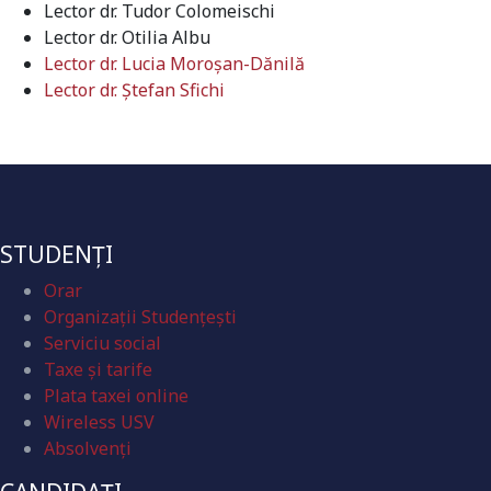
Lector dr. Tudor Colomeischi
Lector dr. Otilia Albu
Lector dr. Lucia Moroşan-Dănilă
Lector dr. Ștefan Sfichi
STUDENȚI
Orar
Organizaţii Studenţeşti
Serviciu social
Taxe și tarife
Plata taxei online
Wireless USV
Absolvenţi