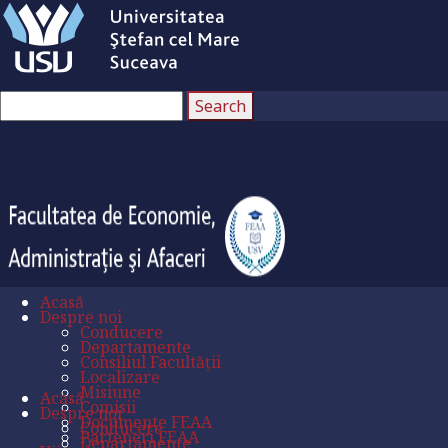
Acasă
Despre noi
Conducere
Departamente
Consiliul Facultății
Localizare
Misiune
Acasă
Comisii
Despre noi
Documente FEAA
Conducere
Parteneri FEAA
Departamente